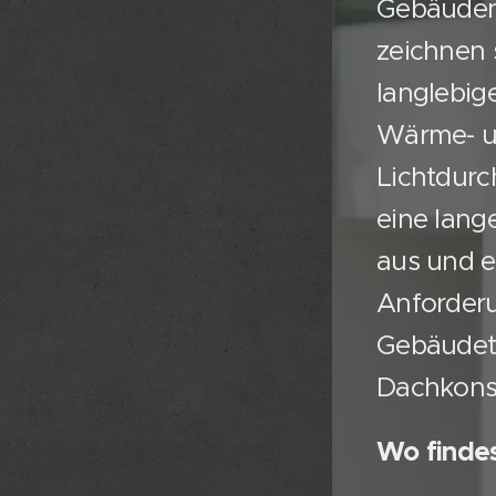
Gebäuden
zeichnen 
langlebige
Wärme- 
Lichtdurc
eine lang
aus und e
Anforder
Gebäudet
Dachkons
Wo findes