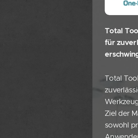
Total Too
für zuver
erschwin
Total Tool
zuverläss
Werkzeuge
Ziel der M
sowohl pr
Anwender