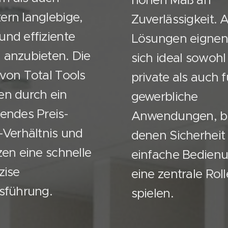
hohen Maß an
rn langlebige,
Zuverlässigkeit. A
nd effiziente
Lösungen eignen
anzubieten. Die
sich ideal sowohl
von Total Tools
private als auch f
n durch ein
gewerbliche
endes Preis-
Anwendungen, b
-Verhältnis und
denen Sicherheit
zen eine schnelle
einfache Bedien
zise
eine zentrale Roll
sführung.
spielen.