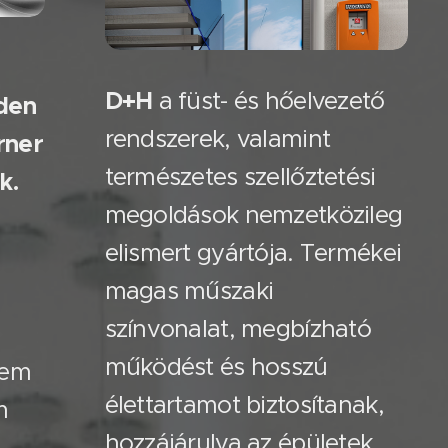
D+H
a füst- és hőelvezető
nden
rendszerek, valamint
rner
természetes szellőztetési
k.
megoldások nemzetközileg
elismert gyártója. Termékei
magas műszaki
színvonalat, megbízható
működést és hosszú
rem
élettartamot biztosítanak,
m
hozzájárulva az épületek