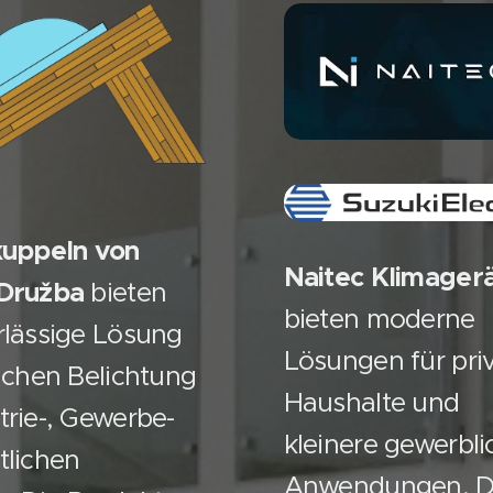
kuppeln von
Naitec Klimager
 Družba
bieten
bieten moderne
rlässige Lösung
Lösungen für pri
lichen Belichtung
Haushalte und
trie-, Gewerbe-
kleinere gewerbli
tlichen
Anwendungen. D