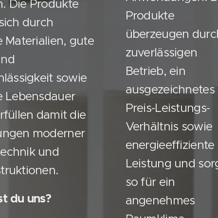
. Die Produkte
Produkte
sich durch
überzeugen durc
 Materialien, gute
zuverlässigen
und
Betrieb, ein
hlässigkeit sowie
ausgezeichnetes
e Lebensdauer
Preis-Leistungs-
rfüllen damit die
Verhältnis sowie
ungen moderner
energieeffiziente
echnik und
Leistung und sor
truktionen.
so für ein
t du uns?
angenehmes