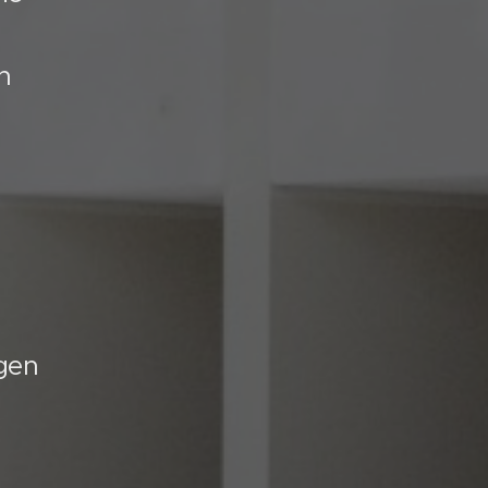
h
gen