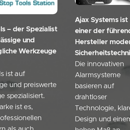
Ajax Systems ist
ls – der Spezialist
einer der führe
lässige und
Hersteller mode
gliche Werkzeuge
Sicherheitstechni
Die innovativen
s ist auf
Alarmsysteme
ige und preiswerte
basieren auf
 spezialisiert.
drahtloser
arke ist es,
Technologie, kla
ofessionellen
Design und eine
n als auch