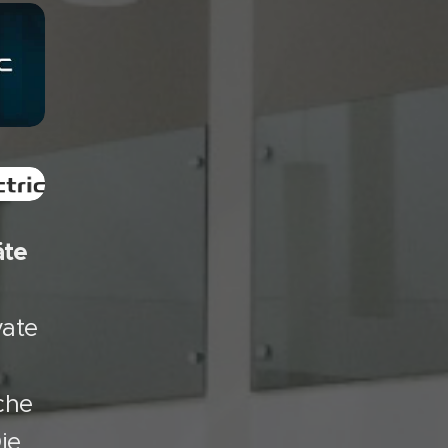
äte
vate
che
ie