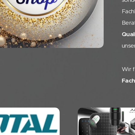
Fach
Berat
Quali
unse
Wir 
Fach