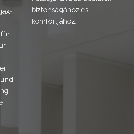
biztonságához és
jax-
komfortjához.
 für
ür
ei
 und
ung
e