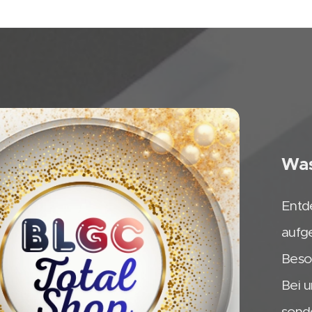
Was
Entd
aufg
Beso
Bei u
sond