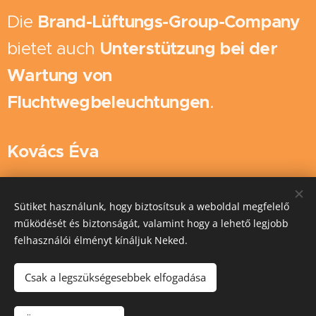
Die
Brand-Lüftungs-Group-Company
bietet auch
Unterstützung bei der
Wartung von
Fluchtwegbeleuchtungen
.
Kovács Éva
Sütiket használunk, hogy biztosítsuk a weboldal megfelelő
működését és biztonságát, valamint hogy a lehető legjobb
Cookies
felhasználói élményt kínáljuk Neked.
Sprachen
Csak a legszükségesebbek elfogadása
Magyar
Deutsch
Währung