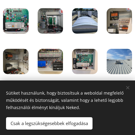
Sütiket használunk, hogy biztosítsuk a weboldal megfelelő
működését és biztonságát, valamint hogy a lehető legjobb
Cookies
felhasználói élményt kínáljuk Neked.
Sprachen
Csak a legszükségesebbek elfogadása
Magyar
Deutsch