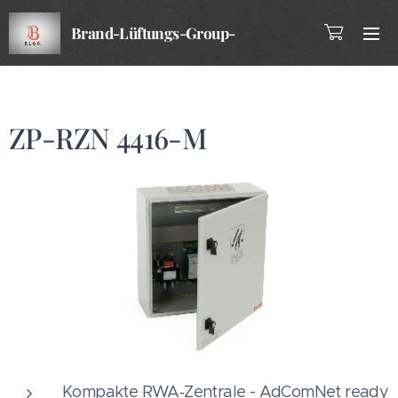
Brand-Lüftungs-Group-
Company
ZP-RZN 4416-M
Kompakte RWA‑Zentrale - AdComNet ready