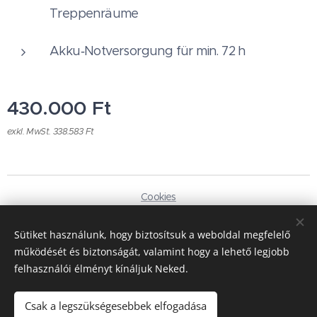
Treppenräume
Akku‑Notversorgung für min. 72 h
430.000
Ft
exkl. MwSt. 338.583 Ft
Cookies
Sprachen
Sütiket használunk, hogy biztosítsuk a weboldal megfelelő
Magyar
Deutsch
működését és biztonságát, valamint hogy a lehető legjobb
felhasználói élményt kínáljuk Neked.
Währung
HUF Ft
EUR €
Csak a legszükségesebbek elfogadása