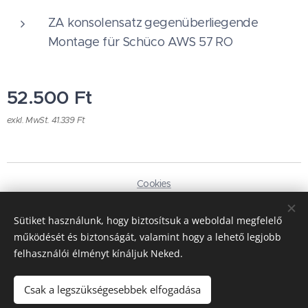
ZA konsolensatz gegenüberliegende
Montage für Schüco AWS 57 RO
52.500
Ft
exkl. MwSt. 41.339 Ft
Cookies
Sprachen
Sütiket használunk, hogy biztosítsuk a weboldal megfelelő
Magyar
Deutsch
működését és biztonságát, valamint hogy a lehető legjobb
felhasználói élményt kínáljuk Neked.
Währung
HUF Ft
EUR €
Csak a legszükségesebbek elfogadása