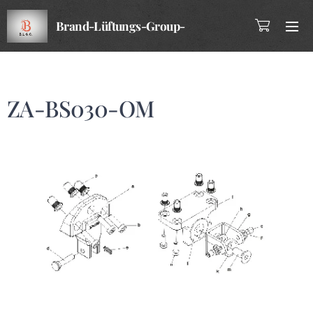
Brand-Lüftungs-Group-
Company
ZA-BS030-OM