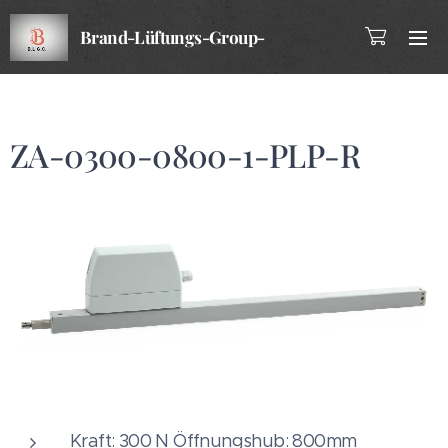
Brand-Lüftungs-Group-
Company
ZA-0300-0800-1-PLP-R
Kraft: 300 N Öffnungshub: 800mm