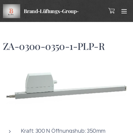
Brand-Lüftungs-Group-
Company
ZA-0300-0350-1-PLP-R
Kraft: 300 N Öffnungshub: 350mm