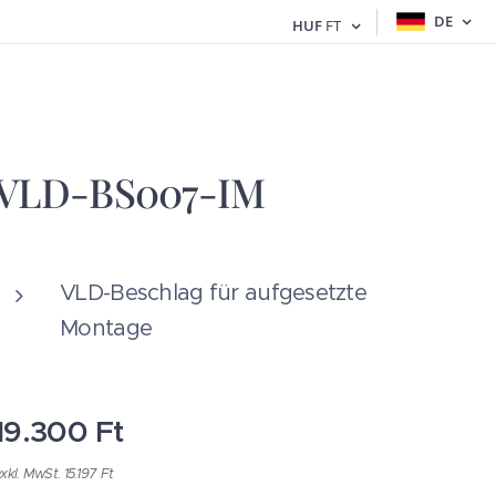
DE
HUF
FT
VLD-BS007-IM
VLD-Beschlag für aufgesetzte
Montage
19.300
Ft
xkl. MwSt. 15.197 Ft