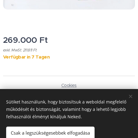
269.000
Ft
exkl. MwSt. 211.811 Ft
Verfügbar in 7 Tagen
Cookies
Sprachen
Sütiket használunk, hogy biztosítsuk a weboldal megfelelő
Magyar
Deutsch
működését és biztonságát, valamint hogy a lehető legjobb
felhasználói élményt kínáljuk Neked.
Währung
HUF Ft
EUR €
Csak a legszükségesebbek elfogadása