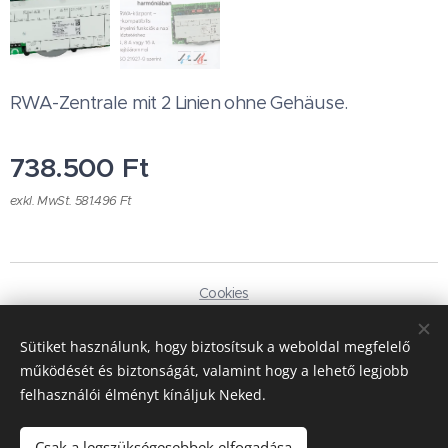
RWA-Zentrale mit 2 Linien ohne Gehäuse.
738.500
Ft
exkl. MwSt. 581.496 Ft
Cookies
Sprachen
Sütiket használunk, hogy biztosítsuk a weboldal megfelelő
Magyar
Deutsch
működését és biztonságát, valamint hogy a lehető legjobb
felhasználói élményt kínáljuk Neked.
Währung
HUF Ft
EUR €
Csak a legszükségesebbek elfogadása