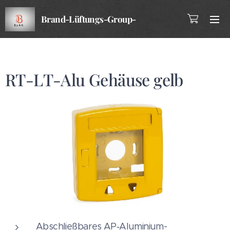
Brand-Lüftungs-Group-
Company
RT-LT-Alu Gehäuse gelb
Abschließbares AP‑Aluminium-