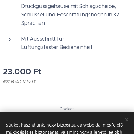
Druckgussgehäuse mit Schlagscheibe,
Schlüssel und Beschriftungsbogen in 32
Sprachen
Mit Ausschnitt für
Lüftungstaster‑Bedieneinheit
23.000
Ft
exkl. MwSt. 18.110 Ft
Cookies
Sprachen
Sütiket használunk, hogy biztosítsuk a weboldal megfelelő
Magyar
Deutsch
működését és biztonságát, valamint hogy a lehető legjobb