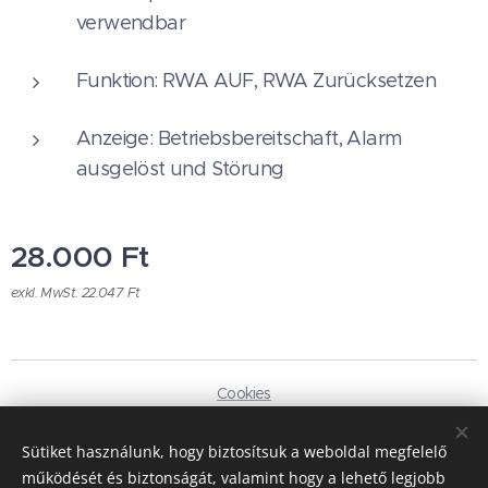
verwendbar
Funktion: RWA AUF, RWA Zurücksetzen
Anzeige: Betriebsbereitschaft, Alarm
ausgelöst und Störung
28.000
Ft
exkl. MwSt. 22.047 Ft
Cookies
Sprachen
Sütiket használunk, hogy biztosítsuk a weboldal megfelelő
Magyar
Deutsch
működését és biztonságát, valamint hogy a lehető legjobb