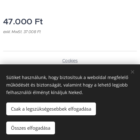
47.000
Ft
exkl. MwSt. 37.008 Ft
Cookies
Sprachen
Sütiket használunk, hogy biztosítsuk a weboldal megfelelő
Magyar
Deutsch
működését és biztonságát, valamint hogy a lehető legjobb
felhasználói élményt kínáljuk Neked.
Währung
HUF Ft
EUR €
Csak a legszükségesebbek elfogadása
Zum Warenkorb hinzufügen
Összes elfogadása