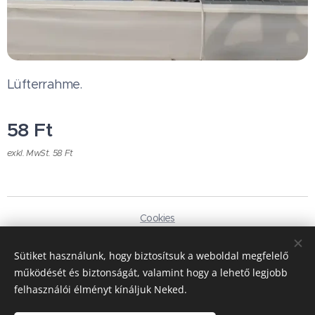
Lüfterrahme.
58
Ft
exkl. MwSt. 58 Ft
Cookies
Sprachen
Sütiket használunk, hogy biztosítsuk a weboldal megfelelő
Magyar
Deutsch
működését és biztonságát, valamint hogy a lehető legjobb
felhasználói élményt kínáljuk Neked.
Währung
HUF Ft
EUR €