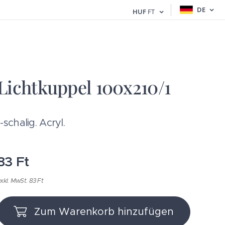
DE
HUF
FT
Lichtkuppel 100x210/1
1-schalig. Acryl.
83
Ft
xkl. MwSt. 83 Ft
Zum Warenkorb hinzufügen