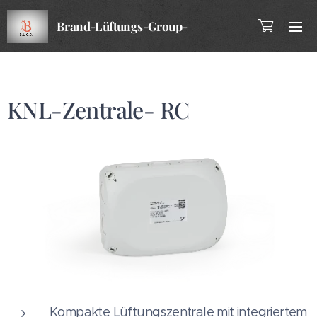
Brand-Lüftungs-Group-
Company
KNL-Zentrale- RC
Kompakte Lüftungszentrale mit integriertem