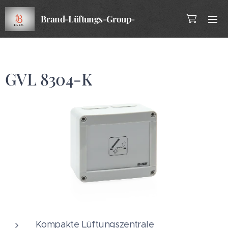
Brand-Lüftungs-Group-
Company
GVL 8304-K
Kompakte Lüftungszentrale