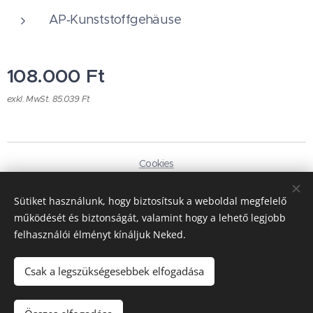
AP‑Kunststoffgehäuse
108.000
Ft
exkl. MwSt. 85.039 Ft
Cookies
Sprachen
Sütiket használunk, hogy biztosítsuk a weboldal megfelelő
Magyar
Deutsch
működését és biztonságát, valamint hogy a lehető legjobb
felhasználói élményt kínáljuk Neked.
Währung
HUF Ft
EUR €
Csak a legszükségesebbek elfogadása
Zum Warenkorb hinzufügen