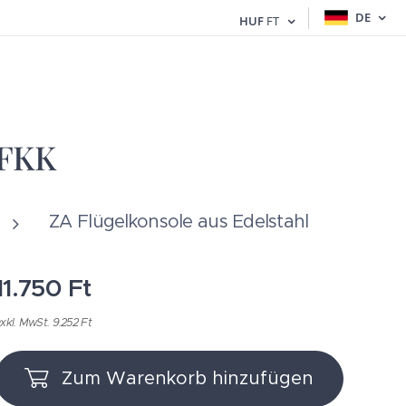
DE
HUF
FT
FKK
ZA Flügelkonsole aus Edelstahl
11.750
Ft
xkl. MwSt. 9.252 Ft
Zum Warenkorb hinzufügen