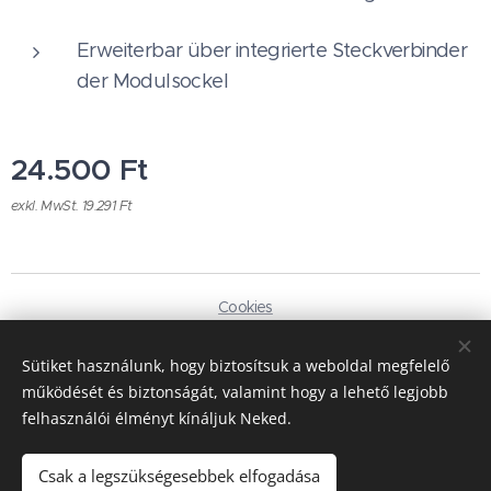
Erweiterbar über integrierte Steckverbinder
der Modulsockel
24.500
Ft
exkl. MwSt. 19.291 Ft
Cookies
Sprachen
Sütiket használunk, hogy biztosítsuk a weboldal megfelelő
Magyar
Deutsch
működését és biztonságát, valamint hogy a lehető legjobb
felhasználói élményt kínáljuk Neked.
Währung
HUF Ft
EUR €
Csak a legszükségesebbek elfogadása