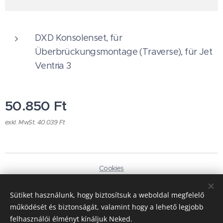
DXD Konsolenset, für
Überbrückungsmontage (Traverse), für Jet
Ventria 3
50.850
Ft
exkl. MwSt. 40.039 Ft
Cookies
Sprachen
Sütiket használunk, hogy biztosítsuk a weboldal megfelelő
Magyar
Deutsch
működését és biztonságát, valamint hogy a lehető legjobb
felhasználói élményt kínáljuk Neked.
Währung