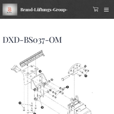
Brand-Lüftungs-Group-
Company
DXD-BS037-OM