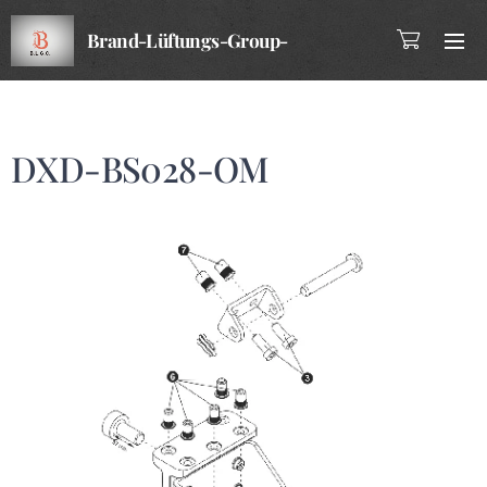
Brand-Lüftungs-Group-
Company
DXD-BS028-OM