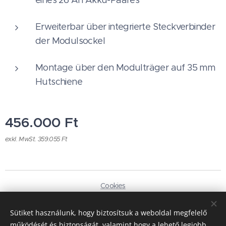
Erweiterbar über integrierte Steckverbinder
der Modulsockel
Montage über den Modulträger auf 35 mm
Hutschiene
456.000
Ft
exkl. MwSt. 359.055 Ft
Cookies
Sprachen
Sütiket használunk, hogy biztosítsuk a weboldal megfelelő
Magyar
Deutsch
működését és biztonságát, valamint hogy a lehető legjobb