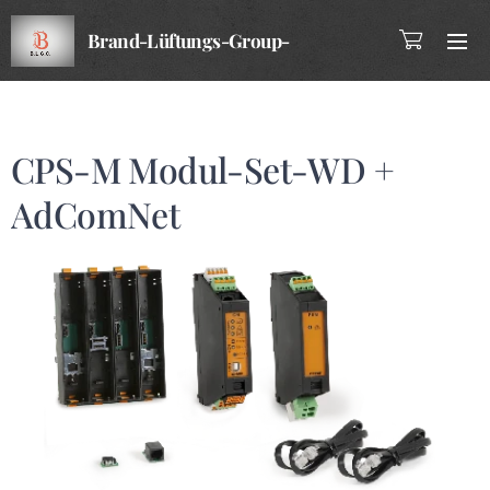
Brand-Lüftungs-Group-
Company
CPS-M Modul-Set-WD +
AdComNet