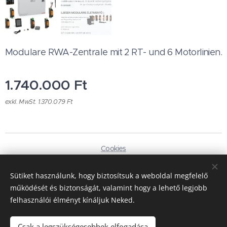
Modulare RWA-Zentrale mit 2 RT- und 6 Motorlinien.
1.740.000
Ft
exkl. MwSt. 1.370.079 Ft
Cookies
Sprachen
Sütiket használunk, hogy biztosítsuk a weboldal megfelelő
Magyar
Deutsch
működését és biztonságát, valamint hogy a lehető legjobb
felhasználói élményt kínáljuk Neked.
Währung
HUF Ft
EUR €
Csak a legszükségesebbek elfogadása