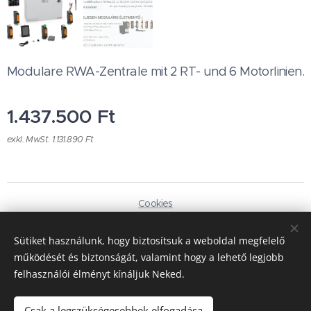
Modulare RWA-Zentrale mit 2 RT- und 6 Motorlinien.
1.437.500
Ft
exkl. MwSt. 1.131.890 Ft
Cookies
Sprachen
Sütiket használunk, hogy biztosítsuk a weboldal megfelelő
Magyar
Deutsch
működését és biztonságát, valamint hogy a lehető legjobb
felhasználói élményt kínáljuk Neked.
Währung
HUF Ft
EUR €
Csak a legszükségesebbek elfogadása