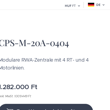
DE
HUF
FT
CPS-M-20A-0404
Modulare RWA-Zentrale mit 4 RT- und 4
Motorlinien.
1.282.000
Ft
xkl. MwSt. 1.009.449 Ft