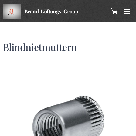
Brand-Lüftungs-Group-
Company
Blindnietmuttern