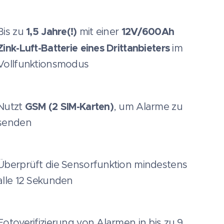
1,5 Jahre(!)
12V/600Ah
Bis zu
mit einer
Zink-Luft-Batterie eines Drittanbieters
im
Vollfunktionsmodus
GSM (2 SIM-Karten)
Nutzt
, um Alarme zu
senden
Überprüft die Sensorfunktion mindestens
alle 12 Sekunden
Fotoverifizierung von Alarmen in bis zu 9