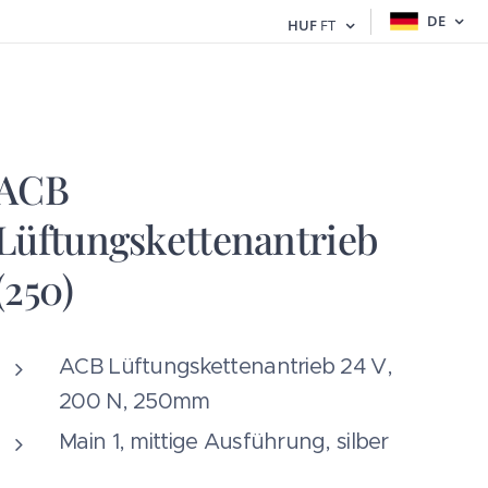
DE
HUF
FT
ACB
Lüftungskettenantrieb
(250)
ACB Lüftungskettenantrieb 24 V,
200 N, 250mm
Main 1, mittige Ausführung, silber