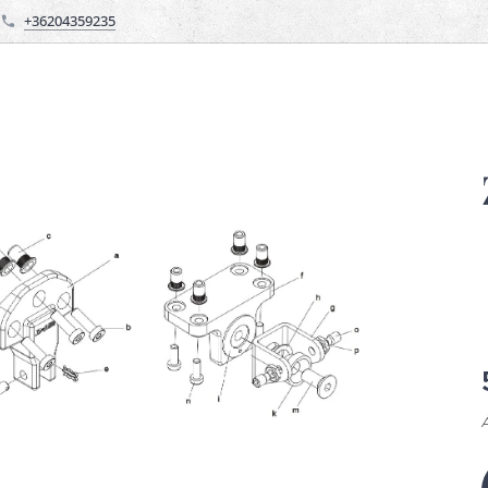
+36204359235
Á