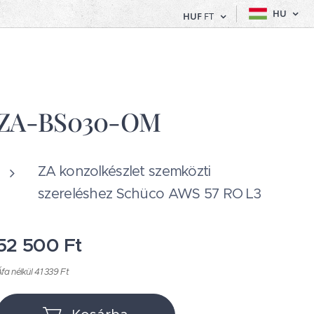
HU
HUF
FT
ZA-BS030-OM
ZA konzolkészlet szemközti
szereléshez Schüco AWS 57 RO L3
52 500
Ft
fa nélkül 41 339 Ft