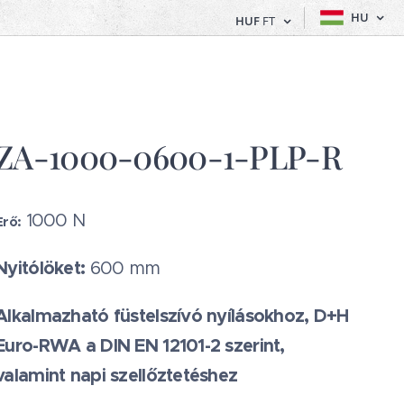
HU
HUF
FT
ZA-1000-0600-1-PLP-R
1000 N
Erő:
Nyitólöket:
600 mm
Alkalmazható füstelszívó nyílásokhoz, D+H
Euro-RWA a DIN EN 12101-2 szerint,
valamint napi szellőztetéshez