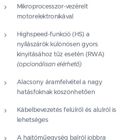
Mikroprocesszor-vezérelt
motorelektronikával
Highspeed-funkció (HS) a
nyílászárók különösen gyors
kinyitásához tűz esetén (RWA)
(opcionálisan elérhető)
Alacsony áramfelvétel a nagy
hatásfoknak köszönhetően
Kábelbevezetés felülről és alulról is
lehetséges
A hajtóműegység balról jobbra