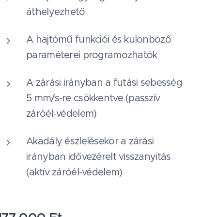
áthelyezhető
A hajtómű funkciói és különböző
paraméterei programozhatók
A zárási irányban a futási sebesség
5 mm/s-re csökkentve (passzív
záróél-védelem)
Akadály észlelésekor a zárási
irányban idővezérelt visszanyitás
(aktív záróél-védelem)