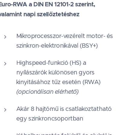
Euro-RWA a DIN EN 12101-2 szerint,
valamint napi szellőztetéshez
Mikroprocesszor-vezérelt motor- és
szinkron-elektronikával (BSY+)
Highspeed-funkció (HS) a
nyílászárók különösen gyors
kinyitásához tűz esetén (RWA)
(opcionálisan elérhető)
Akár 8 hajtómű is csatlakoztatható
egy szinkroncsoportban