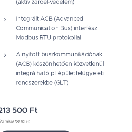
(aktív záróél-védelem)
Integrált ACB (Advanced
Communication Bus) interfész
Modbus RTU protokollal
A nyitott buszkommunikációnak
(ACB) köszönhetően közvetlenül
integrálható pl. épületfelügyeleti
rendszerekbe (GLT)
213 500
Ft
fa nélkül 168 110 Ft