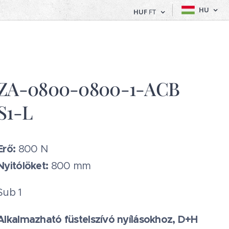
HU
HUF
FT
ZA-0800-0800-1-ACB
S1-L
Erő:
800 N
Nyitólöket:
800 mm
Sub 1
Alkalmazható füstelszívó nyílásokhoz, D+H