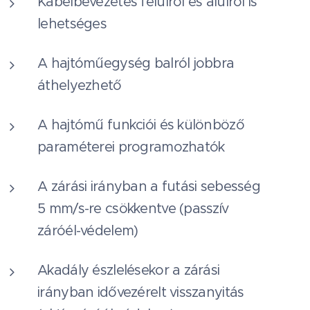
Kábelbevezetés felülről és alulról is
lehetséges
A hajtóműegység balról jobbra
áthelyezhető
A hajtómű funkciói és különböző
paraméterei programozhatók
A zárási irányban a futási sebesség
5 mm/s-re csökkentve (passzív
záróél-védelem)
Akadály észlelésekor a zárási
irányban idővezérelt visszanyitás