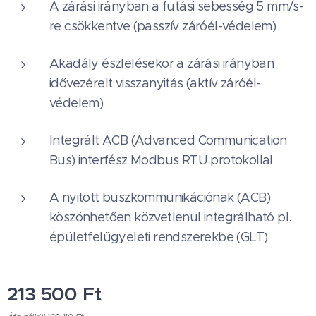
A zárási irányban a futási sebesség 5 mm/s-
re csökkentve (passzív záróél-védelem)
Akadály észlelésekor a zárási irányban
idővezérelt visszanyitás (aktív záróél-
védelem)
Integrált ACB (Advanced Communication
Bus) interfész Modbus RTU protokollal
A nyitott buszkommunikációnak (ACB)
köszönhetően közvetlenül integrálható pl.
épületfelügyeleti rendszerekbe (GLT)
213 500
Ft