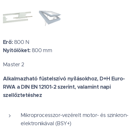
Erő:
800 N
Nyitólöket:
800 mm
Master 2
Alkalmazható füstelszívó nyílásokhoz, D+H Euro-
RWA a DIN EN 12101-2 szerint, valamint napi
szellőztetéshez
Mikroprocesszor-vezérelt motor- és szinkron-
elektronikával (BSY+)