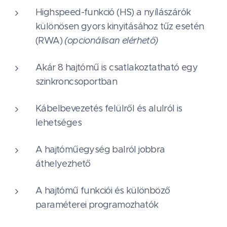
Highspeed-funkció (HS) a nyílászárók
különösen gyors kinyitásához tűz esetén
(RWA)
(opcionálisan elérhető)
Akár 8 hajtómű is csatlakoztatható egy
szinkroncsoportban
Kábelbevezetés felülről és alulról is
lehetséges
A hajtóműegység balról jobbra
áthelyezhető
A hajtómű funkciói és különböző
paraméterei programozhatók