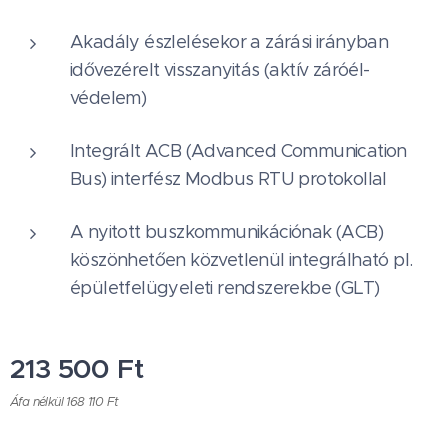
Akadály észlelésekor a zárási irányban
idővezérelt visszanyitás (aktív záróél-
védelem)
Integrált ACB (Advanced Communication
Bus) interfész Modbus RTU protokollal
A nyitott buszkommunikációnak (ACB)
köszönhetően közvetlenül integrálható pl.
épületfelügyeleti rendszerekbe (GLT)
213 500
Ft
Áfa nélkül 168 110 Ft