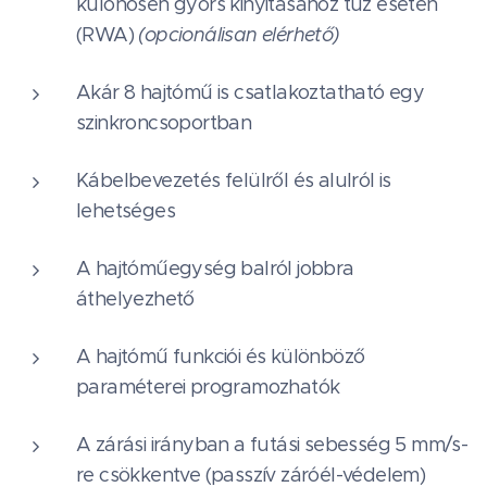
különösen gyors kinyitásához tűz esetén
(RWA)
(opcionálisan elérhető)
Akár 8 hajtómű is csatlakoztatható egy
szinkroncsoportban
Kábelbevezetés felülről és alulról is
lehetséges
A hajtóműegység balról jobbra
áthelyezhető
A hajtómű funkciói és különböző
paraméterei programozhatók
A zárási irányban a futási sebesség 5 mm/s-
re csökkentve (passzív záróél-védelem)