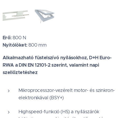
Erő:
800 N
Nyitólöket:
800 mm
Alkalmazható füstelszívó nyílásokhoz, D+H Euro-
RWA a DIN EN 12101-2 szerint, valamint napi
szellőztetéshez
Mikroprocesszor-vezérelt motor- és szinkron-
elektronikával (BSY+)
Highspeed-funkció (HS) a nyílászárók