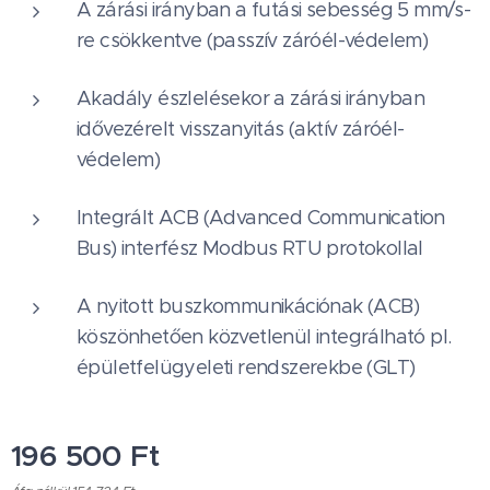
A zárási irányban a futási sebesség 5 mm/s-
re csökkentve (passzív záróél-védelem)
Akadály észlelésekor a zárási irányban
idővezérelt visszanyitás (aktív záróél-
védelem)
Integrált ACB (Advanced Communication
Bus) interfész Modbus RTU protokollal
A nyitott buszkommunikációnak (ACB)
köszönhetően közvetlenül integrálható pl.
épületfelügyeleti rendszerekbe (GLT)
196 500
Ft