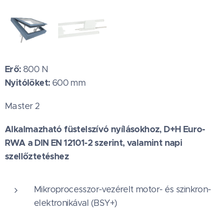
Erő:
800 N
Nyitólöket:
600 mm
Master 2
Alkalmazható füstelszívó nyílásokhoz, D+H Euro-
RWA a DIN EN 12101-2 szerint, valamint napi
szellőztetéshez
Mikroprocesszor-vezérelt motor- és szinkron-
elektronikával (BSY+)