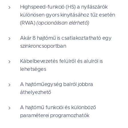
Highspeed-funkció (HS) a nyílászárók
különösen gyors kinyitásához tűz esetén
(RWA)
(opcionálisan elérhető)
Akár 8 hajtómű is csatlakoztatható egy
szinkroncsoportban
Kábelbevezetés felülről és alulról is
lehetséges
A hajtóműegység balról jobbra
áthelyezhető
A hajtómű funkciói és különböző
paraméterei programozhatók