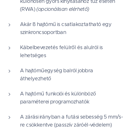
különösen gyors kinyitásához tűz esetén
(RWA)
(opcionálisan elérhető)
Akár 8 hajtómű is csatlakoztatható egy
szinkroncsoportban
Kábelbevezetés felülről és alulról is
lehetséges
A hajtóműegység balról jobbra
áthelyezhető
A hajtómű funkciói és különböző
paraméterei programozhatók
A zárási irányban a futási sebesség 5 mm/s-
re csökkentve (passzív záróél-védelem)