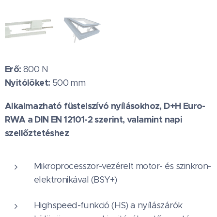
Erő:
800 N
Nyitólöket:
500 mm
Alkalmazható füstelszívó nyílásokhoz, D+H Euro-
RWA a DIN EN 12101-2 szerint, valamint napi
szellőztetéshez
Mikroprocesszor-vezérelt motor- és szinkron-
elektronikával (BSY+)
Highspeed-funkció (HS) a nyílászárók