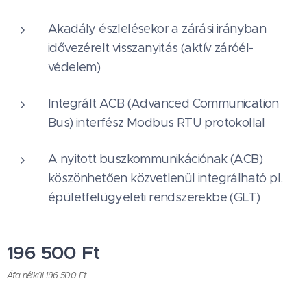
Akadály észlelésekor a zárási irányban
idővezérelt visszanyitás (aktív záróél-
védelem)
Integrált ACB (Advanced Communication
Bus) interfész Modbus RTU protokollal
A nyitott buszkommunikációnak (ACB)
köszönhetően közvetlenül integrálható pl.
épületfelügyeleti rendszerekbe (GLT)
196 500
Ft
Áfa nélkül 196 500 Ft