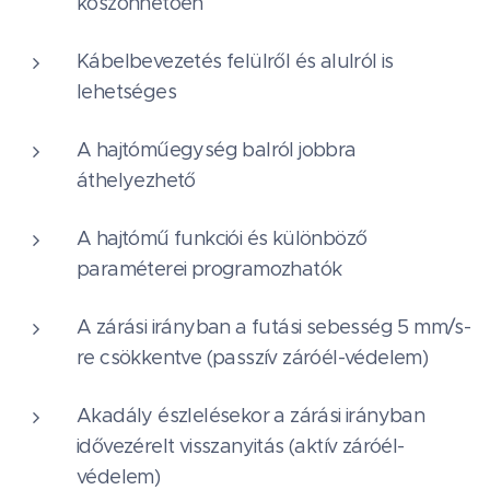
köszönhetően
Kábelbevezetés felülről és alulról is
lehetséges
A hajtóműegység balról jobbra
áthelyezhető
A hajtómű funkciói és különböző
paraméterei programozhatók
A zárási irányban a futási sebesség 5 mm/s-
re csökkentve (passzív záróél-védelem)
Akadály észlelésekor a zárási irányban
idővezérelt visszanyitás (aktív záróél-
védelem)