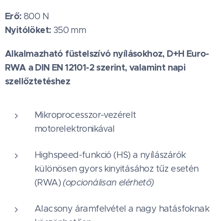
Erő:
800 N
Nyitólöket:
350 mm
Alkalmazható füstelszívó nyílásokhoz, D+H Euro-
RWA a DIN EN 12101-2 szerint, valamint napi
szellőztetéshez
Mikroprocesszor-vezérelt
motorelektronikával
Highspeed-funkció (HS) a nyílászárók
különösen gyors kinyitásához tűz esetén
(RWA)
(opcionálisan elérhető)
Alacsony áramfelvétel a nagy hatásfoknak