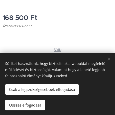
168 500
Ft
Áfa nélkül 132 677 Ft
Sütik
Nyelvek
Sütiket használunk, hogy biztosítsuk a weboldal megfelelő
Magyar
Deutsch
működését és biztonságát, valamint hogy a lehető legjobb
felhasználói élményt kínáljuk Neked.
Pénznem
HUF Ft
EUR €
Csak a legszükségesebbek elfogadása
Kosárba
Összes elfogadása