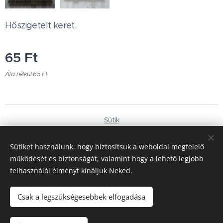
Hőszigetelt keret.
65
Ft
Áfa nélkül 65 Ft
Sütik
Nyelvek
Sütiket használunk, hogy biztosítsuk a weboldal megfelelő
Magyar
Deutsch
működését és biztonságát, valamint hogy a lehető legjobb
felhasználói élményt kínáljuk Neked.
Pénznem
HUF Ft
EUR €
Csak a legszükségesebbek elfogadása