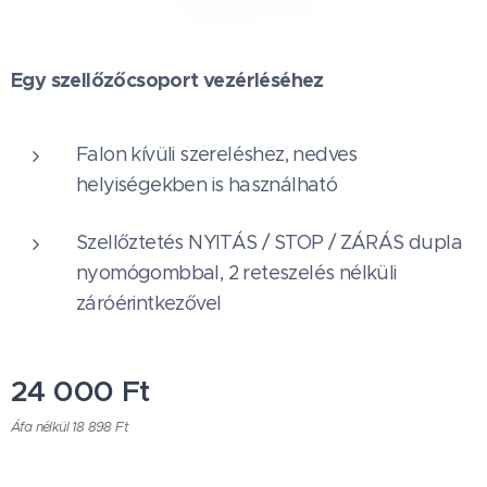
Egy szellőzőcsoport vezérléséhez
Falon kívüli szereléshez, nedves
helyiségekben is használható
Szellőztetés NYITÁS / STOP / ZÁRÁS dupla
nyomógombbal, 2 reteszelés nélküli
záróérintkezővel
24 000
Ft
Áfa nélkül 18 898 Ft