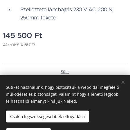
Szellőztető lánchajtás 230 V AC, 200 N,
250mm, fekete
145 500
Ft
Áfa nélkül 114 567 Ft
Sütik
Nyelvek
Sütiket használunk, hogy biztosítsuk a weboldal megfelelő
Magyar
Deutsch
működését és biztonságát, valamint hogy a lehető legjobb
felhasználói élményt kínáljuk Neked.
Pénznem
HUF Ft
EUR €
Csak a legszükségesebbek elfogadása