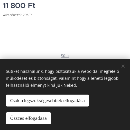
11 800
Ft
Áfa nélkül 9 291 Ft
Sütik
Nyelvek
Sütiket használunk, hogy biztosítsuk a weboldal megfelelő
Magyar
Deutsch
működését és biztonságát, valamint hogy a lehető legjobb
felhasználói élményt kínáljuk Neked.
Pénznem
HUF Ft
EUR €
Csak a legszükségesebbek elfogadása
Kosárba
Összes elfogadása