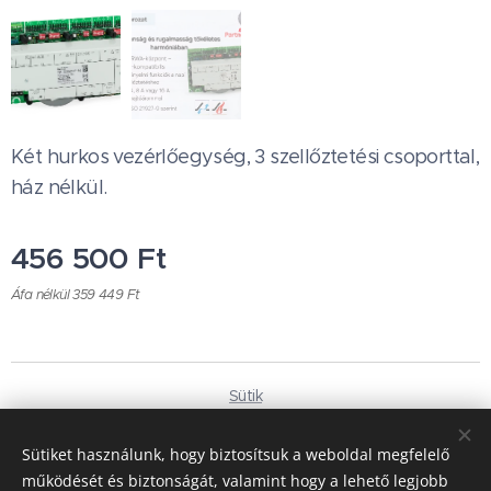
Két hurkos vezérlőegység, 3 szellőztetési csoporttal,
ház nélkül.
456 500
Ft
Áfa nélkül 359 449 Ft
Sütik
Nyelvek
Sütiket használunk, hogy biztosítsuk a weboldal megfelelő
Magyar
Deutsch
működését és biztonságát, valamint hogy a lehető legjobb