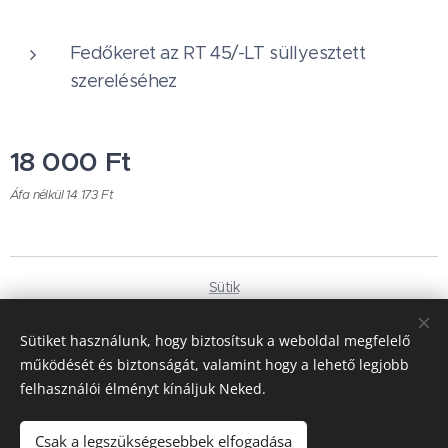
Fedőkeret az RT 45/-LT süllyesztett
szereléséhez
18 000
Ft
Áfa nélkül 14 173 Ft
Sütik
Nyelvek
Sütiket használunk, hogy biztosítsuk a weboldal megfelelő
Magyar
Deutsch
működését és biztonságát, valamint hogy a lehető legjobb
felhasználói élményt kínáljuk Neked.
Pénznem
HUF Ft
EUR €
Csak a legszükségesebbek elfogadása