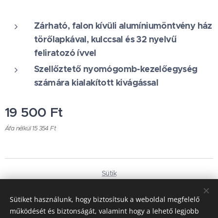
Zárható, falon kívüli alumíniumöntvény ház
törőlapkával, kulccsal és 32 nyelvű
feliratozó ívvel
Szellőztető nyomógomb-kezelőegység
számára kialakított kivágással
19 500
Ft
Áfa nélkül 15 354 Ft
Sütik
Nyelvek
Sütiket használunk, hogy biztosítsuk a weboldal megfelelő
Magyar
Deutsch
működését és biztonságát, valamint hogy a lehető legjobb