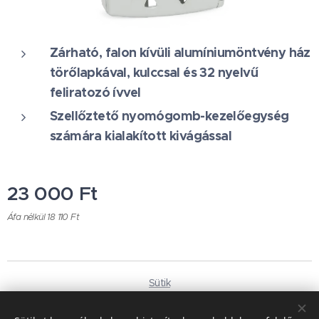
Zárható, falon kívüli alumíniumöntvény ház
törőlapkával, kulccsal és 32 nyelvű
feliratozó ívvel
Szellőztető nyomógomb-kezelőegység
számára kialakított kivágással
23 000
Ft
Áfa nélkül 18 110 Ft
Sütik
Nyelvek