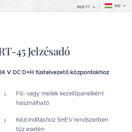
HU
HUF
FT
RT-45 Jelzésadó
24 V DC D+H füstelvezető központokhoz
Fő- vagy mellék kezelőpanelként
használható
Kézi indításhoz SHEV rendszerben
tűz esetén