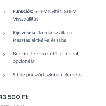
Funkciók:
SHEV Nyitás, SHEV
Visszaállítás
Kijelzések:
Üzemkész állapot,
Riasztás aktiválva és Hiba
Beépített szellőztető gombbal,
opcionális
5 féle porszórt színben elérhető
43 500
Ft
fa nélkül 34 252 Ft