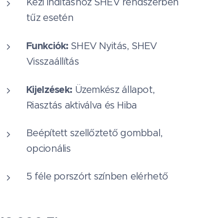
Kézi indításhoz SHEV rendszerben
tűz esetén
Funkciók:
SHEV Nyitás, SHEV
Visszaállítás
Kijelzések:
Üzemkész állapot,
Riasztás aktiválva és Hiba
Beépített szellőztető gombbal,
opcionális
5 féle porszórt színben elérhető