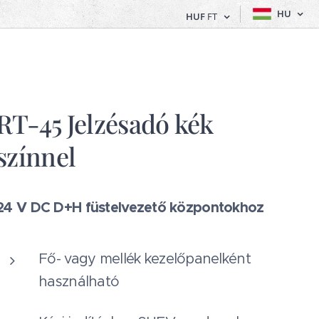
HU
HUF
FT
RT-45 Jelzésadó kék
színnel
24 V DC D+H füstelvezető központokhoz
Fő- vagy mellék kezelőpanelként
használható