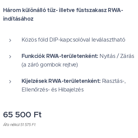
Három különálló tűz- illetve füstszakasz RWA-
indításához
Közös föld DIP-kapcsolóval leválasztható
Funkciók RWA-területenként:
Nyitás / Zárás
(a záró gombok rejtve)
Kijelzések RWA-területenként:
Riasztás-,
Ellenőrzés- és Hibajelzés
65 500
Ft
Áfa nélkül 51 575 Ft