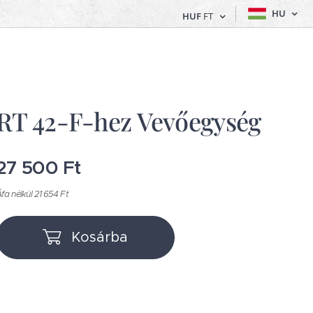
HU
HUF
FT
RT 42-F-hez Vevőegység
27 500
Ft
fa nélkül 21 654 Ft
Kosárba