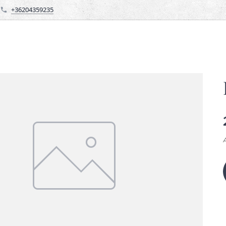
+36204359235
Á