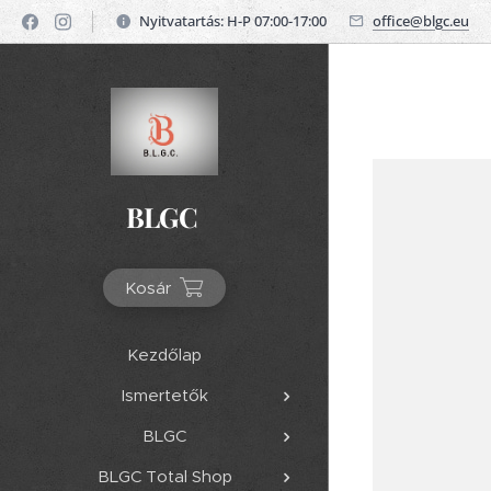
Nyitvatartás: H-P 07:00-17:00
office@blgc.eu
BLGC
Kosár
Kezdőlap
Ismertetők
BLGC
BLGC Total Shop