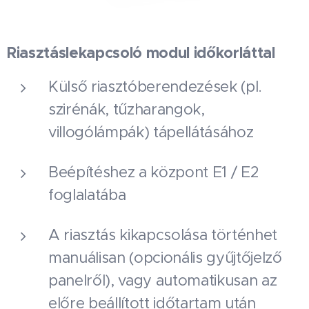
Riasztáslekapcsoló modul időkorláttal
Külső riasztóberendezések (pl.
szirénák, tűzharangok,
villogólámpák) tápellátásához
Beépítéshez a központ E1 / E2
foglalatába
A riasztás kikapcsolása történhet
manuálisan (opcionális gyűjtőjelző
panelről), vagy automatikusan az
előre beállított időtartam után