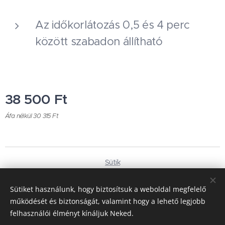
Az időkorlátozás 0,5 és 4 perc
között szabadon állítható
38 500
Ft
Áfa nélkül 30 315 Ft
Sütik
Nyelvek
Sütiket használunk, hogy biztosítsuk a weboldal megfelelő
Magyar
Deutsch
működését és biztonságát, valamint hogy a lehető legjobb
felhasználói élményt kínáljuk Neked.
Pénznem